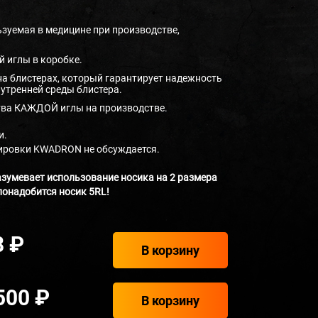
ьзуемая в медицине при производстве,
 иглы в коробке.
на блистерах, который гарантирует надежность
нутренней среды блистера.
ва КАЖДОЙ иглы на производстве.
и.
туировки KWADRON не обсуждается.
зумевает использование носика на 2 размера
понадобится носик 5RL!
8 ₽
В корзину
500 ₽
В корзину