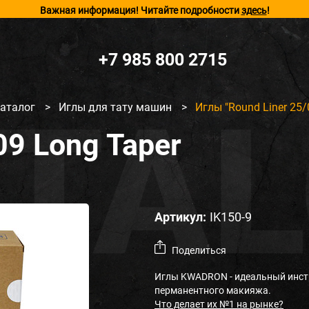
Важная информация! Читайте подробности
здесь
!
+7 985 800 2715
аталог
>
Иглы для тату машин
>
Иглы "Round Liner 25/
09 Long Taper
Артикул:
IK150-9
Поделиться
Иглы KWADRON - идеальный инст
перманентного макияжа.
Что делает их №1 на рынке?