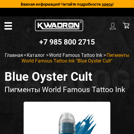
Важная информация! Читайте подробности
здесь
!
+7 985 800 2715
Главная
>
Каталог
>
World Famous Tattoo Ink
>
Пигменты
World Famous Tattoo Ink "Blue Oyster Cult"
Blue Oyster Cult
Пигменты World Famous Tattoo Ink