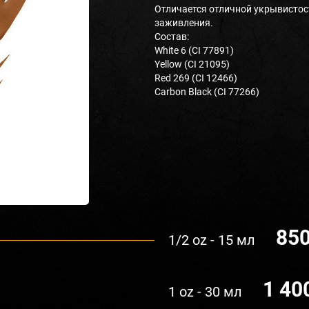
Отличается отличной укрывистос
заживления.
Состав:
White 6 (CI 77891)
Yellow (CI 21095)
Red 269 (CI 12466)
Carbon Black (CI 77266)
850
1/2 oz - 15 мл
1 40
1 oz - 30 мл