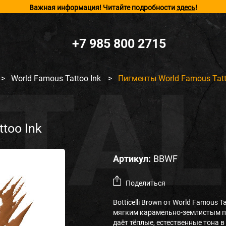
Важная информация! Читайте подробности
здесь
!
+7 985 800 2715
>
World Famous Tattoo Ink
>
Пигменты World Famous Tattoo
too Ink
Артикул:
BBWF
Поделиться
Botticelli Brown от World Famous
мягким карамельно-землистым по
даёт тёплые, естественные тона в