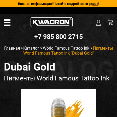
Важная информация! Читайте подробности
здесь
!
+7 985 800 2715
Главная
>
Каталог
>
World Famous Tattoo Ink
>
Пигменты
World Famous Tattoo Ink "Dubai Gold"
Dubai Gold
Пигменты World Famous Tattoo Ink