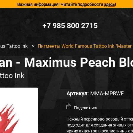
Важная информация! Читайте подробности
здесь
!
+7 985 800 2715
us Tattoo Ink
>
Пигменты World Famous Tattoo Ink "Master 
ian - Maximus Peach B
too Ink
Артикул:
MMA-MPBWF
Поделиться
Нежный персиково-розовый оттен
подходит для создания живых от
ярких акцентов в реалистичных р