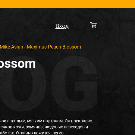
Вход
Mike Asian - Maximus Peach Blossom"
lossom
ок с теплым, мягким подтоном. Он прекрасно
тенков кожи, румянца, нюдовых переходов и
аботах. Отлично ложится, легко