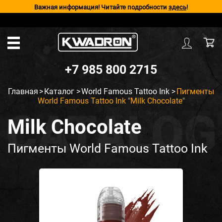
Важная информация! Читайте подробности
здесь
!
+7 985 800 2715
Главная
>
Каталог
>
World Famous Tattoo Ink
>
Пигменты
World Famous Tattoo Ink "Milk Chocolate"
Milk Chocolate
Пигменты World Famous Tattoo Ink