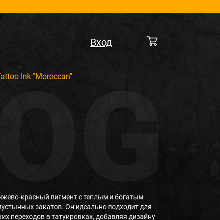
Вход
ttoo Ink "Moroccan"
нжево-красный пигмент с теплым и богатым
устынных закатов. Он идеально подходит для
ких переходов в татуировках, добавляя дизайну