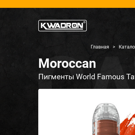
Главная
>
Катал
Moroccan
Пигменты World Famous Tat