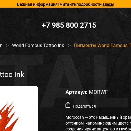
Важная информация! Читайте подробности
здесь
!
+7 985 800 2715
ог
>
World Famous Tattoo Ink
>
Пигменты World Famous Ta
too Ink
Артикул:
MORWF
Поделиться
Moroccan — это насыщенный ора
оттенком, напоминающим цвета п
создания ярких акцентов и глубо