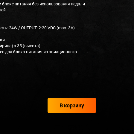
м блоке питания без использования педали
лей
ь: 24W / OUTPUT: 2:20 VDC (max. 3A)
нки
ширина) х 35 (высота)
 вес для блока питания из авиационного
В корзину