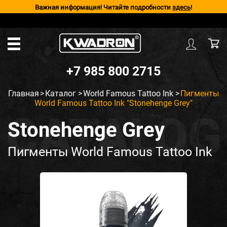
Важная информация! Читайте подробности
здесь
!
+7 985 800 2715
Главная
>
Каталог
>
World Famous Tattoo Ink
>
Пигменты
World Famous Tattoo Ink "Stonehenge Grey"
Stonehenge Grey
Пигменты World Famous Tattoo Ink